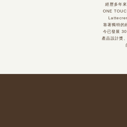
經歷多年來
ONE TO
Latt
靠著獨特的經
今已發展 3
產品設計獎、