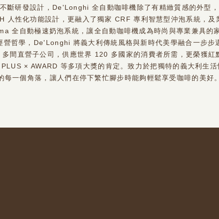
不斷研發設計，De'Longhi 全自動咖啡機除了有精緻質感的外型
UCH 人性化功能設計，更融入了獨家 CRF 專利智慧型沖泡系統，
ecrema 全自動極速奶泡系統，讓全自動咖啡機成為時尚與專業兼具的
營哲學，De'Longhi 將義大利傳統風格與新時代美學融合一步
0 多間直營子公司，供應世界 120 多國家的消費者所需，更榮獲紅
PLUS × AWARD 等多項大獎的肯定。致力於把獨特的義大利生
的每一個角落，讓人們在停下繁忙腳步時能夠輕鬆享受咖啡的美好