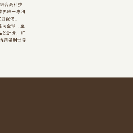
，結合高科技
及業界唯一專利
家庭配備。
步邁向全球，至
點設計獎、IF
活情調帶到世界
。