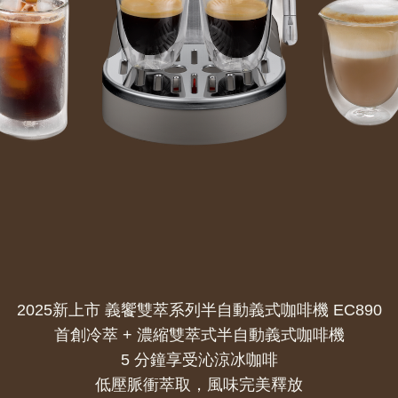
2025新上市 義饗雙萃系列半自動義式咖啡機 EC890
首創冷萃 + 濃縮雙萃式半自動義式咖啡機
5 分鐘享受沁涼冰咖啡
低壓脈衝萃取，風味完美釋放