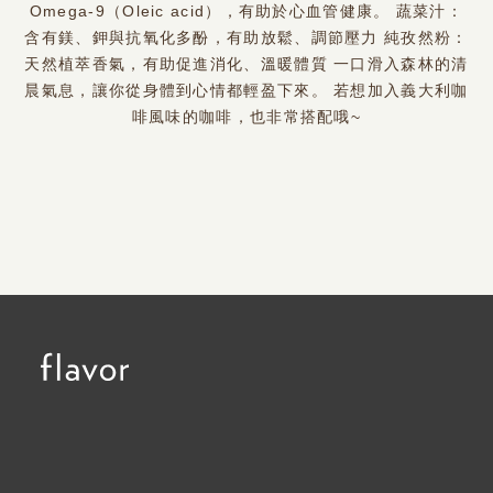
Omega-9（Oleic acid），有助於心血管健康。 蔬菜汁：
含有鎂、鉀與抗氧化多酚，有助放鬆、調節壓力 純孜然粉：
天然植萃香氣，有助促進消化、溫暖體質 一口滑入森林的清
晨氣息，讓你從身體到心情都輕盈下來。 若想加入義大利咖
啡風味的咖啡，也非常搭配哦~