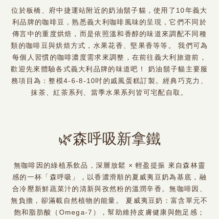
位於板橋、府中捷運站附近的奶油鬍子貓，使用了10年義大
利品牌的咖啡豆，熟悉義大利咖啡風味的呈現，它們不同於
傳言中的重度烘焙，而是依照溫和香醇的味道來調配不同種
類的咖啡豆與烘焙方式，水果花香、堅果香等等。 我們可為
每個人習慣的咖啡濃度需求來調整，在前往義大利旅遊前，
歡迎先來體驗各式義大利品牌的味道吧！ 奶油鬍子貓主要服
務項目為：整模4-6-8-10吋的戚風蛋糕訂製。經典巧克力、
抹茶、紅茶系列、當季水果系列皆可宅配自取。
🌿森呼吸新拿鐵
無咖啡因的綠植系飲品，深層放鬆 × 輕盈提振 來自森林靈
感的一杯「森呼吸」，以香濃滑順的夏威夷豆奶為基底，融
合冷壓新鮮蔬菜汁的清新與孜然粉的溫潤辛香。無咖啡因、
無負擔，卻滿載自然植物的能量。 夏威夷豆奶：富含單元不
飽和脂肪酸（Omega-7），幫助維持皮膚健康與飽足感；