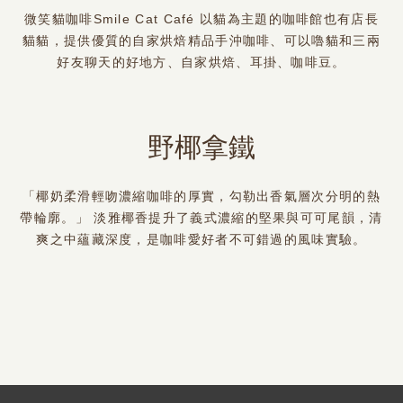
微笑貓咖啡Smile Cat Café 以貓為主題的咖啡館也有店長
貓貓，提供優質的自家烘焙精品手沖咖啡、可以嚕貓和三兩
好友聊天的好地方、自家烘焙、耳掛、咖啡豆。
野椰拿鐵
「椰奶柔滑輕吻濃縮咖啡的厚實，勾勒出香氣層次分明的熱
帶輪廓。」 淡雅椰香提升了義式濃縮的堅果與可可尾韻，清
爽之中蘊藏深度，是咖啡愛好者不可錯過的風味實驗。